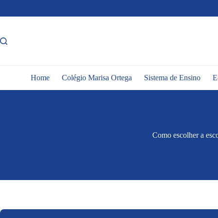
Pular
para
o
conteúdo
Home
Colégio Marisa Ortega
Sistema de Ensino
E
Como escolher a escol