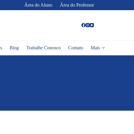
Área do Aluno
Área do Professor
s
Blog
Trabalhe Conosco
Contato
Mais
6