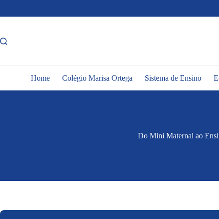
Pular
para
o
conteúdo
Home
Colégio Marisa Ortega
Sistema de Ensino
E
Do Mini Maternal ao Ensi