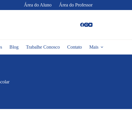
Área do Aluno
Área do Professor
s
Blog
Trabalhe Conosco
Contato
Mais
colar