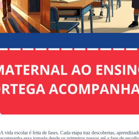
A vida escolar é feita de fases. Cada etapa traz descobertas, aprendiza
acompanha essa jornada desde os primeiros passos até a fase de escolha