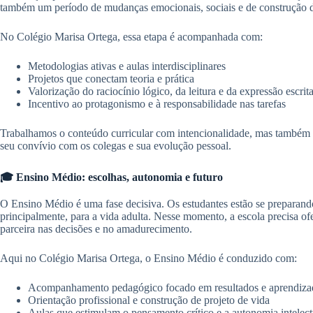
também um período de mudanças emocionais, sociais e de construção d
No Colégio Marisa Ortega, essa etapa é acompanhada com:
Metodologias ativas e aulas interdisciplinares
Projetos que conectam teoria e prática
Valorização do raciocínio lógico, da leitura e da expressão escrit
Incentivo ao protagonismo e à responsabilidade nas tarefas
Trabalhamos o conteúdo curricular com intencionalidade, mas també
seu convívio com os colegas e sua evolução pessoal.
🎓 Ensino Médio: escolhas, autonomia e futuro
O Ensino Médio é uma fase decisiva. Os estudantes estão se preparando
principalmente, para a vida adulta. Nesse momento, a escola precisa o
parceira nas decisões e no amadurecimento.
Aqui no Colégio Marisa Ortega, o Ensino Médio é conduzido com:
Acompanhamento pedagógico focado em resultados e aprendizad
Orientação profissional e construção de projeto de vida
Aulas que estimulam o pensamento crítico e a autonomia intelect