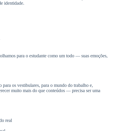
e identidade.
a
m olhamos para o estudante como um todo — suas emoções,
 para os vestibulares, para o mundo do trabalho e,
ferecer muito mais do que conteúdos — precisa ser uma
o real
ual