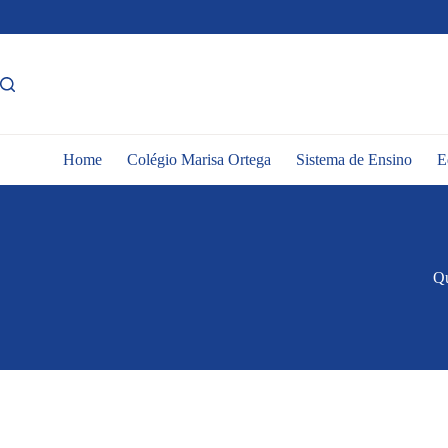
Pular
para
o
conteúdo
Home
Colégio Marisa Ortega
Sistema de Ensino
E
Qu