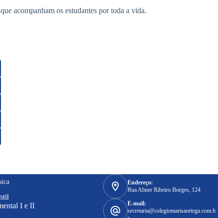
 que acompanham os estudantes por toda a vida.
sica
Endereço:
Rua Abner Ribeiro Borges, 124
til
E-mail:
ntal I e II
secretaria@colegiomarisaortega.com.b
r