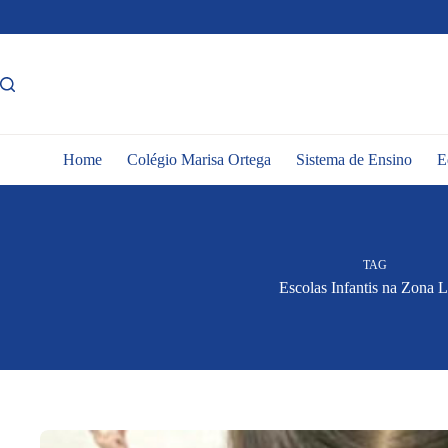
Pular
para
o
conteúdo
Home
Colégio Marisa Ortega
Sistema de Ensino
E
TAG
Escolas Infantis na Zona L